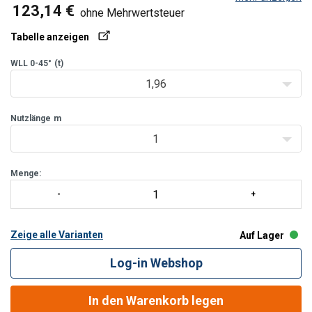
können. Jedes Bauteil ist auf Langlebigkeit ausgelegt und kann bei
123,14 €
ohne Mehrwertsteuer
Bedarf einzeln geliefert und ausgetauscht werden.
Tabelle anzeigen
WLL 0-45°
(t)
1,96
Jedes B
Nutzlänge
m
1
Menge:
Zeige alle Varianten
Auf Lager
Log-in Webshop
In den Warenkorb legen