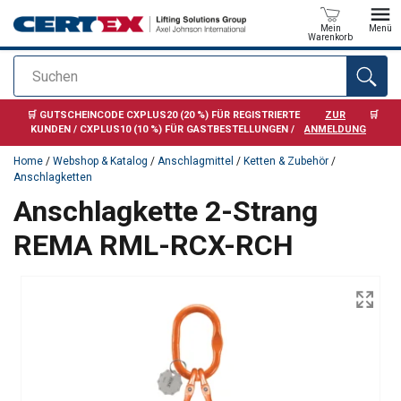
Mein
Menü
Warenkorb
Suchen
Anfragen
🛒 GUTSCHEINCODE CXPLUS20 (20 %) FÜR REGISTRIERTE
ZUR
🛒
KUNDEN / CXPLUS10 (10 %) FÜR GASTBESTELLUNGEN /
ANMELDUNG
Home
/
Webshop & Katalog
/
Anschlagmittel
/
Ketten & Zubehör
/
Anschlagketten
Anschlagkette 2-Strang
REMA RML-RCX-RCH