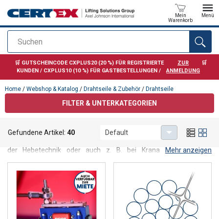
Mein
Menü
Warenkorb
Suchen
Anfragen
🛒 GUTSCHEINCODE CXPLUS20 (20 %) FÜR REGISTRIERTE
ZUR
🛒
KUNDEN / CXPLUS10 (10 %) FÜR GASTBESTELLUNGEN /
ANMELDUNG
Home
/
Webshop & Katalog
/
Drahtseile & Zubehör
/
Drahtseile
FILTER & UNTERKATEGORIEN
Drahtseile
Gefundene Artikel:
40
Default
Drahtseile
in unterschiedlichen Ausführungen übernehmen in in
der Hebetechnik oder auch z. B. bei Krananlagen wichtige
Mehr anzeigen
Funktionen. Als wichtiges Maschinenbauelement finden
Drahtseile
Anwendung bspw. ebenso in Aufzügen und
fördertechnischen Anlagen.
Bei CERTEX finden Sie: