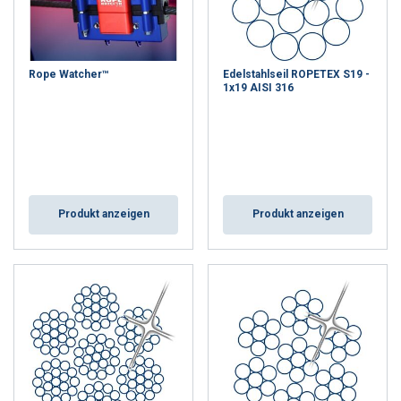
Standarddrahtseile
Spezialdrahtseile
Aufzugseile
Edelstahlseile
Rope Watcher™
Edelstahlseil ROPETEX S19 -
1x19 AISI 316
Drahtseile - Auf Wunsch individuell konfektioniert
CERTEX liefert Ihnen einsatzfertige konfektionierte Drahtseile für
zahlreiche Anwendungen in verschiedenen Industrien, egal ob mit
Kausche, Schlaufe, Hülse oder handgearbeiteter Endverbindung
wie z. B. Kauschen. Außerdem steht die Optimierung der
Produkt anzeigen
Produkt anzeigen
Seillebensdauer bei hoher Wirtschaftlichkeit und Sicherheit im
Fokus unserer Beratung. Dabei ist unser
Lifting KnowHow
die Basis
für eine kompetente Beratung bei jeglichen
Drahtseilanwendungen. Egal ob Drahtseil-Meterware,
vorkonfektionierte Drahtseile oder individuelle Seillösungen: Wir
liefern Ihnen Ihr passendes Drahtseil nach Ihren Wünschen.