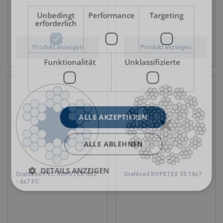
Unbedingt
Performance
Targeting
erforderlich
Produkt anzeigen
Produkt anzeigen
Funktionalität
Unklassifizierte
ALLE AKZEPTIEREN
ALLE ABLEHNEN
DETAILS ANZEIGEN
Drahtseil PVC ROPETEX S42
Drahtseil ROPETEX 55 18x7
- 6x7 FC