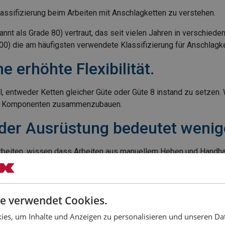
Klassifizierung beim Arbeiten mit Anschlagketten zu verstehen.
nt als Grade 80) vertraut, das seit vielen Jahren in verschieden
00) die am häufigsten verwendete Klassifizierung für Anschlagk
e erhöhte Flexibilität.
, entweder Ketten gleicher Güte oder Güte 8 instand zu setzen.
sche Komponenten zusammenzubauen.
 der Ausrüstung bedeutet weni
arbeiten, wissen dass Arbeiten aus manuellem Heben und Handh
ernehmen danach, eine attraktive Arbeitsumgebung für ihre Mita
f Güteklasse 10 umgestellt.
10 sind etwa 25 % stärker als gleiche Ketten und Komponente d
e verwendet Cookies.
i gleicher Last – ein geringeres Eigengewicht hat und damit auch
es, um Inhalte und Anzeigen zu personalisieren und unseren Da