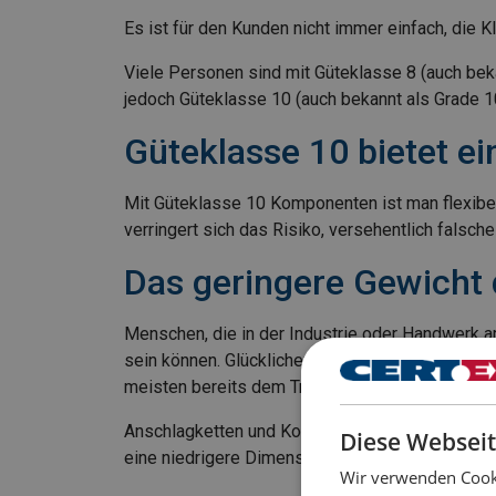
Es ist für den Kunden nicht immer einfach, die 
Viele Personen sind mit Güteklasse 8 (auch bekan
jedoch Güteklasse 10 (auch bekannt als Grade 1
Güteklasse 10 bietet ein
Mit Güteklasse 10 Komponenten ist man flexibel
verringert sich das Risiko, versehentlich fal
Das geringere Gewicht
Menschen, die in der Industrie oder Handwerk 
sein können. Glücklicherweise streben viele Unt
meisten bereits dem Trend gefolgt und haben au
Anschlagketten und Komponenten der Güteklasse 
Diese Webseit
eine niedrigere Dimension wählen können, die be
Wir verwenden Cooki