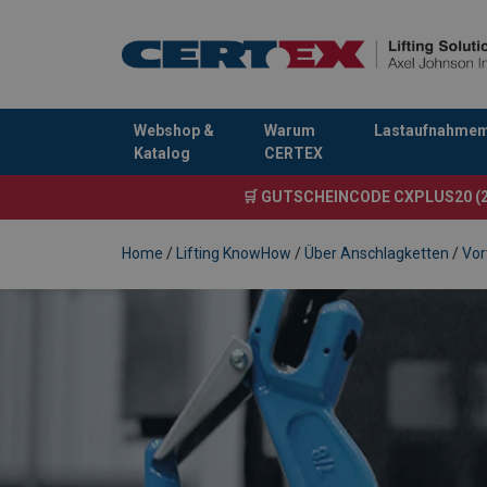
Webshop &
Warum
Lastaufnahmemi
Katalog
CERTEX
Anfragen
🛒 GUTSCHEINCODE CXPLUS20 (2
Home
/
Lifting KnowHow
/
Über Anschlagketten
/
Vor