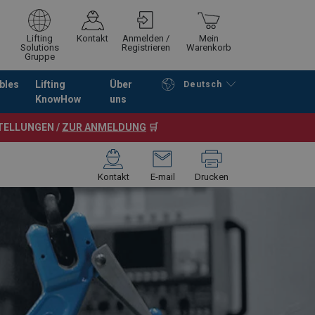
Lifting
Kontakt
Anmelden /
Mein
Solutions
Registrieren
Warenkorb
Gruppe
bles
Lifting
Über
Deutsch
KnowHow
uns
Fortfahren
Zur Kasse
STELLUNGEN /
ZUR ANMELDUNG
🛒
Kontakt
E-mail
Drucken