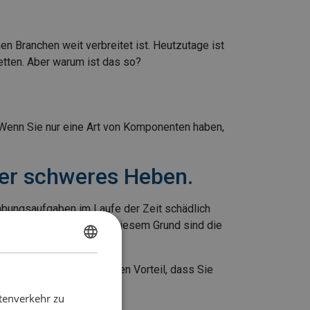
en Branchen weit verbreitet ist. Heutzutage ist
etten. Aber warum ist das so?
 Wenn Sie nur eine Art von Komponenten haben,
ger schweres Heben.
abungsaufgaben im Laufe der Zeit schädlich
rbeiter zu schaffen. Aus diesem Grund sind die
GERMAN
er Klasse 8. Dies hat den Vorteil, dass Sie
ENGLISH TRANSLATION
 „handiger“ wird.
tenverkehr zu