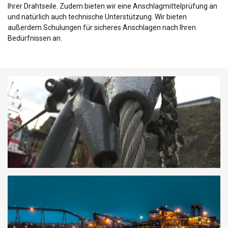
Ihrer Drahtseile. Zudem bieten wir eine Anschlagmittelprüfung an
und natürlich auch technische Unterstützung. Wir bieten
außerdem Schulungen für sicheres Anschlagen nach Ihren
Bedürfnissen an.
GERMAN
Diese Webseite verwendet
ENGLISH TRANSLATION
Cookies.
Wir verwenden Cookies, um Inhalte und
Anzeigen zu personalisieren und unseren
Datenverkehr zu analysieren. Wir geben
Informationen über Ihre Nutzung unserer
Website auch an unsere Werbe- und
Analysepartner weiter, die diese möglicherweise
mit anderen Informationen kombinieren, die Sie
ihnen bereitgestellt haben oder die sie im