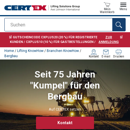
Mein
Menü
Warenkorb
Suchen
Anfragen
🛒 GUTSCHEINCODE CXPLUS20 (20 %) FÜR REGISTRIERTE
ZUR
🛒
KUNDEN / CXPLUS10 (10 %) FÜR GASTBESTELLUNGEN /
ANMELDUNG
Home
/
Lifting KnowHow
/
Branchen KnowHow
/
Bergbau
Kontakt
E-mail
Drucken
Seit 75 Jahren
"Kumpel" für den
Bergbau
Auf CERTEX setzen
Kontakt