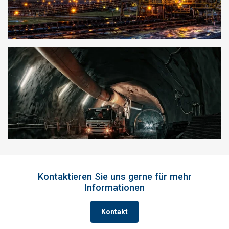
Rahmen Ihrer Nutzung ihrer Dienste gesammelt
haben.
Datenschutzrichtlinie
Unbedingt
Performance
Targeting
erforderlich
Funktionalität
Unklassifizierte
ALLE AKZEPTIEREN
ALLE ABLEHNEN
Kontaktieren Sie uns gerne für mehr
Informationen
DETAILS ANZEIGEN
Kontakt