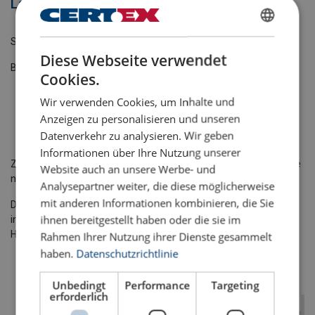
Lastaufnahmemittel
GERMAN
Sie sind auf der Suche nach einem Lastaufnahmemittel?
Diese Webseite verwendet
ENGLISH TRANSLATION
Bei CERTEX finden Sie Lastaufnahmemittel aller Art wie z. B.
Cookies.
Traversen
Wir verwenden Cookies, um Inhalte und
Coilhaken
Anzeigen zu personalisieren und unseren
Greifer
Datenverkehr zu analysieren. Wir geben
Sonderlastaufnahmemittel
Informationen über Ihre Nutzung unserer
Zusätzlich bieten wir Ihnen
Aufbewahrungsmöglichkeiten
für Ihre
Website auch an unsere Werbe- und
neuen oder bereits vorhandenen Lastaufnahmemittel.
Analysepartner weiter, die diese möglicherweise
mit anderen Informationen kombinieren, die Sie
Dank unserem hausinternen Engineering können wir Ihnen
ihnen bereitgestellt haben oder die sie im
individuelle Sonderlösungen für Ihre persönlichen
Hebeandforderungen bieten - made in Germany.
Rahmen Ihrer Nutzung ihrer Dienste gesammelt
haben.
Datenschutzrichtlinie
Unbedingt
Performance
Targeting
erforderlich