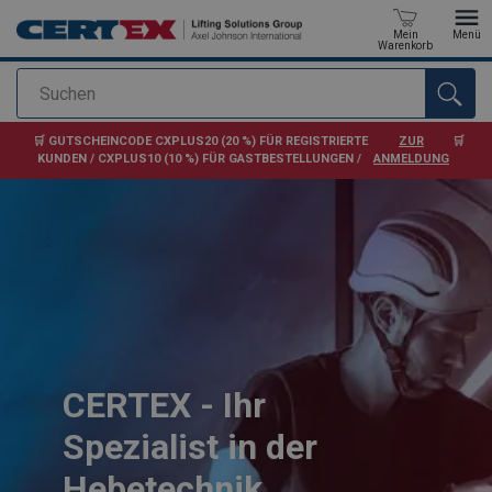
Mein
Menü
Warenkorb
Suchen
Anfragen
🛒 GUTSCHEINCODE CXPLUS20 (20 %) FÜR REGISTRIERTE
ZUR
🛒
KUNDEN / CXPLUS10 (10 %) FÜR GASTBESTELLUNGEN /
ANMELDUNG
Lastaufnahmemittel