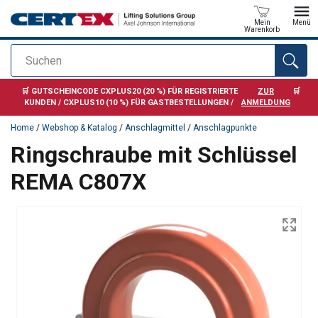
Mein
Menü
Warenkorb
Suchen
Anfragen
🛒 GUTSCHEINCODE CXPLUS20 (20 %) FÜR REGISTRIERTE
ZUR
🛒
KUNDEN / CXPLUS10 (10 %) FÜR GASTBESTELLUNGEN /
ANMELDUNG
Home
/
Webshop & Katalog
/
Anschlagmittel
/
Anschlagpunkte
Ringschraube mit Schlüssel
REMA C807X