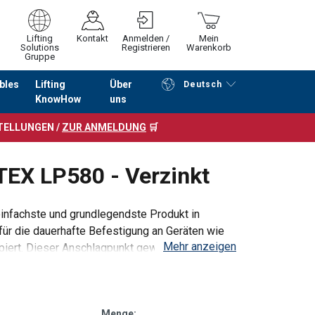
Lifting
Kontakt
Anmelden /
Mein
Solutions
Registrieren
Warenkorb
Gruppe
bles
Lifting
Über
Deutsch
KnowHow
uns
Fortfahren
Zur Kasse
STELLUNGEN /
ZUR ANMELDUNG
🛒
EX LP580 - Verzinkt
einfachste und grundlegendste Produkt in
für die dauerhafte Befestigung an Geräten wie
Mehr anzeigen
piert. Dieser Anschlagpunkt gewährleistet
Menge: