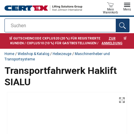
Mein
Menü
Warenkorb
Suchen
Anfragen
🛒 GUTSCHEINCODE CXPLUS20 (20 %) FÜR REGISTRIERTE
ZUR
🛒
KUNDEN / CXPLUS10 (10 %) FÜR GASTBESTELLUNGEN /
ANMELDUNG
Home
/
Webshop & Katalog
/
Hebezeuge
/
Maschinenheber und
Transportsysteme
Transportfahrwerk Haklift
SIALU