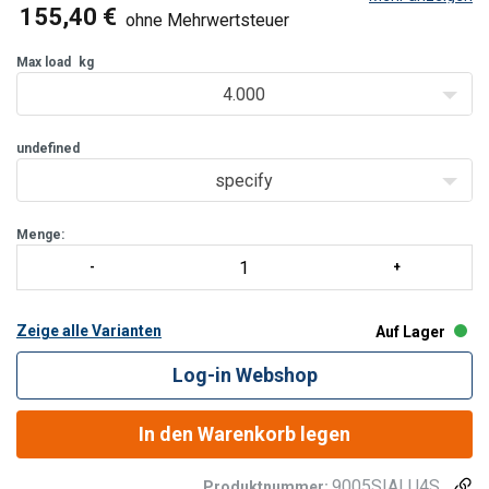
für den Gebrauch in Innenräumen auf ebenen und sauberen
155,40 €
ohne Mehrwertsteuer
Oberflächen geeignet.
Max load
kg
4.000
undefined
specify
Menge:
Zeige alle Varianten
Auf Lager
Log-in Webshop
In den Warenkorb legen
9005SIALU4S
Produktnummer: