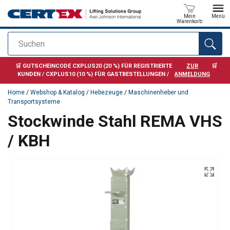
Mein
Menü
Warenkorb
Suchen
Anfragen
🛒 GUTSCHEINCODE CXPLUS20 (20 %) FÜR REGISTRIERTE
ZUR
🛒
KUNDEN / CXPLUS10 (10 %) FÜR GASTBESTELLUNGEN /
ANMELDUNG
Home
/
Webshop & Katalog
/
Hebezeuge
/
Maschinenheber und
Transportsysteme
Stockwinde Stahl REMA VHS
/ KBH