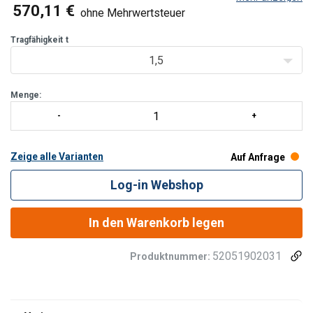
VHS
= Standardmodell
570,11 €
ohne Mehrwertsteuer
VHS-R
= Mit Sicherheitsratschenkurbel
KBH
= Kurzes Modell mit geringer Bauhöhe
Tragfähigkeit
t
KBH-R
= Kurzes Modell mit Sicherheitsratschenkurbel
1,5
Menge:
Zeige alle Varianten
Auf Anfrage
Log-in Webshop
In den Warenkorb legen
52051902031
Produktnummer: