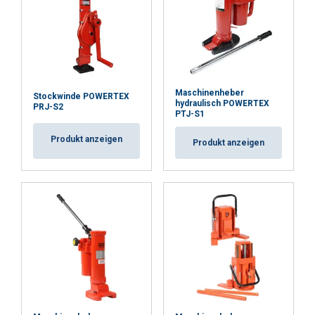
Funktionalität
Unklassifizierte
ALLE AKZEPTIEREN
Maschinenheber
Stockwinde POWERTEX
hydraulisch POWERTEX
PRJ-S2
PTJ-S1
ALLE ABLEHNEN
Produkt anzeigen
Produkt anzeigen
DETAILS ANZEIGEN