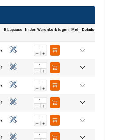
Blaupause
In den Warenkorb legen
Mehr Details
 €
 €
 €
 €
GERMAN
ENGLISH TRANSLATION
 €
tenverkehr zu
nsere Werbe- und
 €