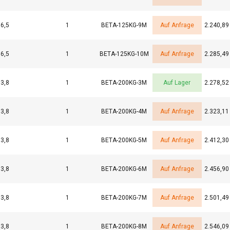
er, die diese möglicherweise mit anderen Informationen kombinie
n oder die sie im Rahmen Ihrer Nutzung ihrer Dienste gesammelt 
6,5
1
BETA-125KG-9M
Auf Anfrage
2.240,89
e
Performance
Targeting
Funktionalität
6,5
1
BETA-125KG-10M
Auf Anfrage
2.285,49
3,8
1
BETA-200KG-3M
Auf Lager
2.278,52
3,8
1
BETA-200KG-4M
Auf Anfrage
2.323,11
GEN
ALLE ABLEHNEN
ALLE
3,8
1
BETA-200KG-5M
Auf Anfrage
2.412,30
3,8
1
BETA-200KG-6M
Auf Anfrage
2.456,90
3,8
1
BETA-200KG-7M
Auf Anfrage
2.501,49
3,8
1
BETA-200KG-8M
Auf Anfrage
2.546,09