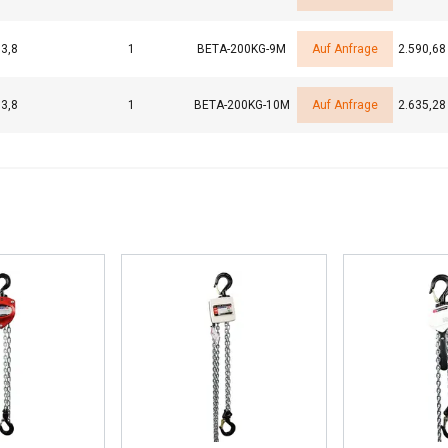
3,8
1
BETA-200KG-9M
Auf Anfrage
2.590,68
3,8
1
BETA-200KG-10M
Auf Anfrage
2.635,28