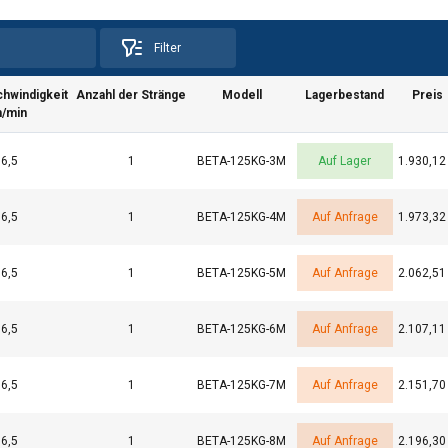
Filter
hwindigkeit
Anzahl der Stränge
Modell
Lagerbestand
Preis
/min
6,5
1
BETA-125KG-3M
Auf Lager
1.930,12
6,5
1
BETA-125KG-4M
Auf Anfrage
1.973,32
6,5
1
BETA-125KG-5M
Auf Anfrage
2.062,51
6,5
1
BETA-125KG-6M
Auf Anfrage
2.107,11
e verwendet Cookies.
6,5
1
BETA-125KG-7M
Auf Anfrage
2.151,70
es, um Inhalte und Anzeigen zu personalisieren und unseren Da
ben Informationen über Ihre Nutzung unserer Website auch an u
6,5
1
BETA-125KG-8M
Auf Anfrage
2.196,30