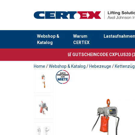
Webshop &
Warum
Lastaufnahmemi
Katalog
CERTEX
Anfragen
🛒 GUTSCHEINCODE CXPLUS20 (2
Home
/
Webshop & Katalog
/
Hebezeuge
/
Kettenzüg