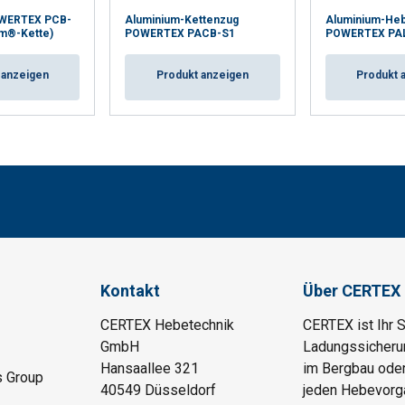
OWERTEX PCB-
Aluminium-Kettenzug
Aluminium-Heb
im®-Kette)
POWERTEX PACB-S1
POWERTEX PA
 anzeigen
Produkt anzeigen
Produkt 
Kontakt
Über CERTEX
CERTEX Hebetechnik
CERTEX ist Ihr 
GmbH
Ladungssicherung
Hansaallee 321
im Bergbau oder
s Group
40549 Düsseldorf
jeden Hebevorga