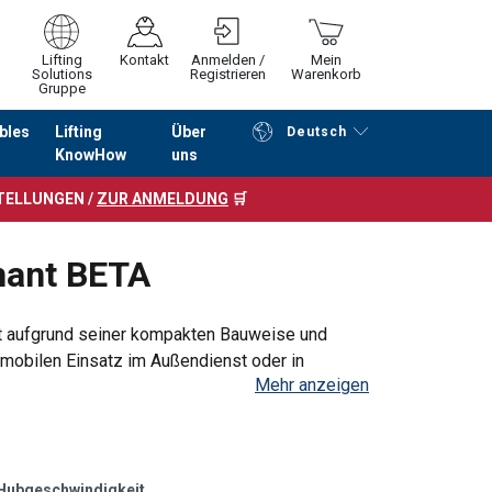
Lifting
Kontakt
Anmelden /
Mein
Solutions
Registrieren
Warenkorb
Gruppe
bles
Lifting
Über
Deutsch
KnowHow
uns
Fortfahren
Zur Kasse
STELLUNGEN /
ZUR ANMELDUNG
🛒
hant BETA
st aufgrund seiner kompakten Bauweise und
 mobilen Einsatz im Außendienst oder in
Mehr anzeigen
eder gewünschte Höhe
Hubgeschwindigkeit