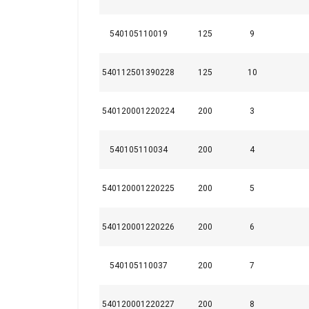
Analysepartner weit
bereitgestellt habe
540105110019
125
9
Datenschutzrichtlini
Unbedingt
540112501390228
125
10
erforderlich
540120001220224
200
3
540105110034
200
4
DETAILS ANZEI
540120001220225
200
5
540120001220226
200
6
Kennzeichnung:
540105110037
200
7
540120001220227
200
8