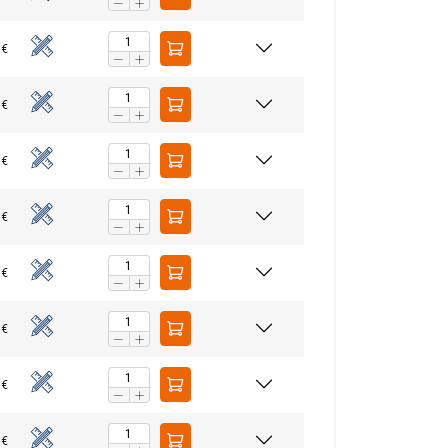
ren, die Sie ihnen
haben.
 €
Unklassifizierte
 €
 €
 €
 AKZEPTIEREN
 €
 €
 €
 €