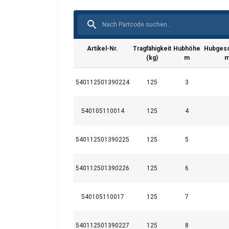
Bedienungsanleitung
Artikel-Nr.
Tragfähigkeit
Hubhöhe
Hubgesc
(kg)
m
m
Catalogus_duits_neutraal_PRINT 30.pdf
SPARE PARTS BETA-125KG.pdf
540112501390224
125
3
SPARE PARTS BETA-200KG.pdf
540105110014
125
4
540112501390225
125
5
540112501390226
125
6
Diese Webseit
540105110017
125
7
Wir verwenden Cooki
analysieren. Wir ge
540112501390227
125
8