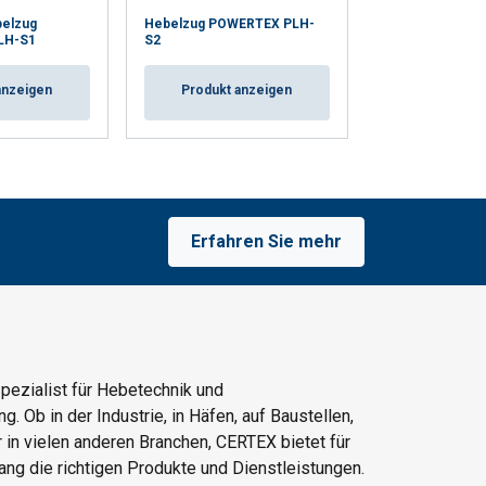
elzug
Hebelzug POWERTEX PLH-
Kettenzug POW
LH-S1
S2
S2OLP (Mit Cor
anzeigen
Produkt anzeigen
Produkt a
Erfahren Sie mehr
Spezialist für Hebetechnik und
. Ob in der Industrie, in Häfen, auf Baustellen,
 in vielen anderen Branchen, CERTEX bietet für
ng die richtigen Produkte und Dienstleistungen.