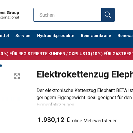
ttel
Service
Hydraulikprodukte
Reinraumkrane
Renewa
0 %) FÜR REGISTRIERTE KUNDEN / CXPLUS10 (10 %) FÜR GASTBE
e
Elektrokettenzug Elep
Der elektronische Kettenzug Elephant BETA i
geringem Eigengewicht ideal geeignet für den
Firmenfahrzeugen.
Merkmale
1.930,12 €
Rutschkupplung
ohne Mehrwertsteuer
Friktionslastbremse hält die Last auf j