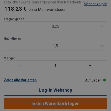
entwickelt wurde. Sein ergonomischer Ratschenhebel und
Mehr anzeigen
sicherheitsrelevante Funktionen sorgen für reibungsloses und
118,23 €
ohne Mehrwertsteuer
effizientes Heben in verschiedenen industriellen Anwendungen.
Prod
Tragfähigkeit
t
0,25
Hubhöhe
m
1,5
Menge:
Zeige alle Varianten
Auf Lager
Log-in Webshop
In den Warenkorb legen