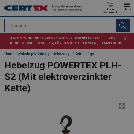
Mein
Menü
Warenkorb
Suchen
Anfragen
🛒 GUTSCHEINCODE CXPLUS20 (20 %) FÜR REGISTRIERTE
ZUR
🛒
KUNDEN / CXPLUS10 (10 %) FÜR GASTBESTELLUNGEN /
ANMELDUNG
Home
/
Webshop & Katalog
/
Hebezeuge
/
Kettenzüge
Hebelzug POWERTEX PLH-
S2 (Mit elektroverzinkter
Kette)