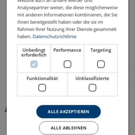
Website auch an unsere Werbe- und
500500630450880
Analysepartner weiter, die diese möglicherweise
mit anderen Informationen kombinieren, die Sie
500500631200880
Erhöhte Sicherheit:
ihnen bereitgestellt haben oder die sie im
Bedienungsanleitung
Rahmen Ihrer Nutzung ihrer Dienste gesammelt
Powertex-Lever-Hoist-PLH-S2-User-Manual-ML-
haben.
Datenschutzrichtlinie
500500900150880
20251003.pdf
Unbedingt
Performance
Targeting
500500900300880
erforderlich
Legal Documents
Funktionalität
Unklassifizierte
Powertex-Lever-Hoist-PLH-S2-DoC-ML-
20251003.pdf
Reibungslose und effiziente Bedienung:
Ähnliche Produkte
ALLE AKZEPTIEREN
ALLE ABLEHNEN