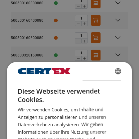
500500160300880
500500160400880
500500160600880
500500320150880
500500320600880
GERMAN
Diese Webseite verwendet
500500320300880
ENGLISH TRANSLATION
Cookies.
500500630150880
Wir verwenden Cookies, um Inhalte und
Anzeigen zu personalisieren und unseren
Datenverkehr zu analysieren. Wir geben
500500630300880
Informationen über Ihre Nutzung unserer