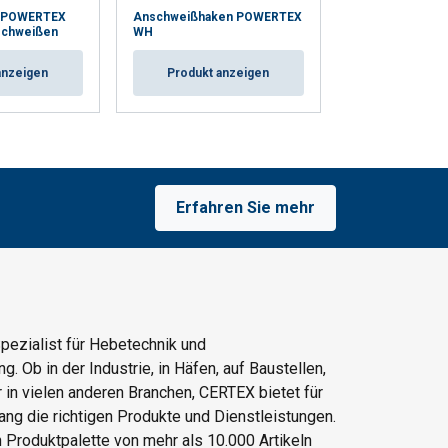
t POWERTEX
Anschweißhaken POWERTEX
Ringschraube 
schweißen
WH
LP580 - Verzink
anzeigen
Produkt anzeigen
Produkt a
Erfahren Sie mehr
Spezialist für Hebetechnik und
. Ob in der Industrie, in Häfen, auf Baustellen,
 in vielen anderen Branchen, CERTEX bietet für
ng die richtigen Produkte und Dienstleistungen.
n Produktpalette von mehr als 10.000 Artikeln