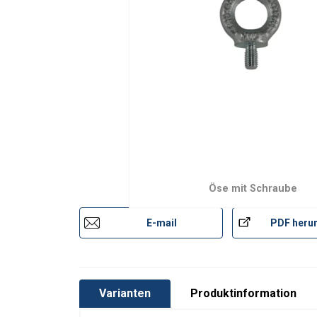
Oberfläche:
Warnhinweis:
Öse mit Schraube
E-mail
PDF herun
Varianten
Produktinformation