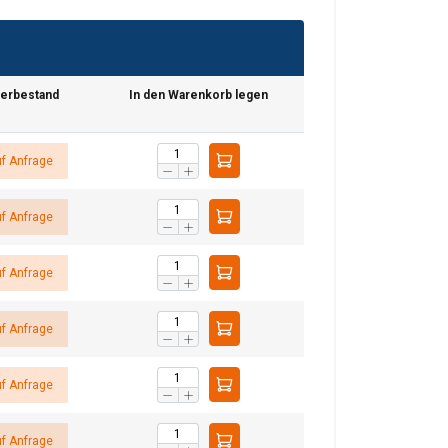
erbestand
In den Warenkorb legen
GERMAN
ENGLISH TRANSLATION
f Anfrage
tenverkehr zu
nsere Werbe- und
f Anfrage
ren, die Sie ihnen
haben.
f Anfrage
Unklassifizierte
f Anfrage
f Anfrage
f Anfrage