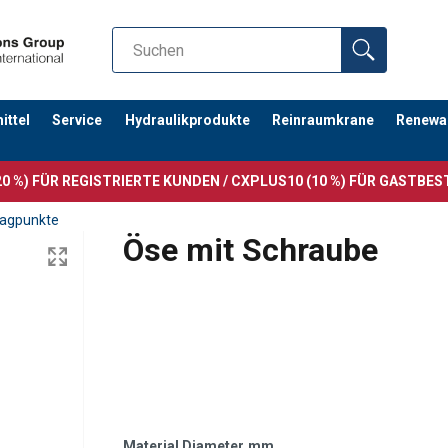
ttel
Service
Hydraulikprodukte
Reinraumkrane
Renewa
0 %) FÜR REGISTRIERTE KUNDEN / CXPLUS10 (10 %) FÜR GASTBE
lagpunkte
Öse mit Schraube
Material Diameter
mm