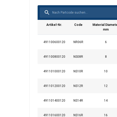
Artikel-Nr.
Code
Material Diamet
mm
Diese Webseit
491100600120
NR06R
6
Wir verwenden Cooki
analysieren. Wir ge
491100800120
NS08R
8
Analysepartner weit
bereitgestellt habe
Datenschutzrichtlini
491101000120
NS10R
10
Unbedingt
491101200120
NS12R
12
erforderlich
491101400120
NS14R
14
491101600120
NS16R
16