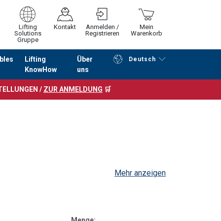
Lifting
Kontakt
Anmelden /
Mein
Solutions
Registrieren
Warenkorb
Gruppe
bles
Lifting
Über
Deutsch
KnowHow
uns
Fortfahren
Zur Kasse
STELLUNGEN /
ZUR ANMELDUNG
🛒
Mehr anzeigen
Menge: