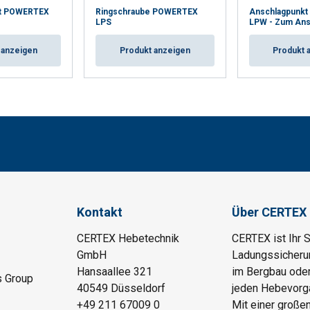
kt POWERTEX
Ringschraube POWERTEX
Anschlagpunk
LPS
LPW - Zum An
 anzeigen
Produkt anzeigen
Produkt 
Kontakt
Über CERTEX
CERTEX Hebetechnik
CERTEX ist Ihr 
GmbH
Ladungssicherung
Hansaallee 321
im Bergbau oder
s Group
40549 Düsseldorf
jeden Hebevorga
+49 211 67009 0
Mit einer große