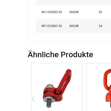
DETAILS ANZEI
491102000120
NS20R
20
491102400120
NS24R
24
Ähnliche Produkte