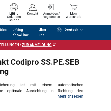
Lifting
Kontakt
Anmelden /
Mein
Solutions
Registrieren
Warenkorb
Gruppe
bles
Lifting
Über
Deutsch
KnowHow
uns
Fortfahren
Zur Kasse
STELLUNGEN /
ZUR ANMELDUNG
🛒
nkt Codipro SS.PE.SEB
ung
icherung ist mit einem automatischen
eine optimale Ausrichtung in Richtung des
Mehr anzeigen