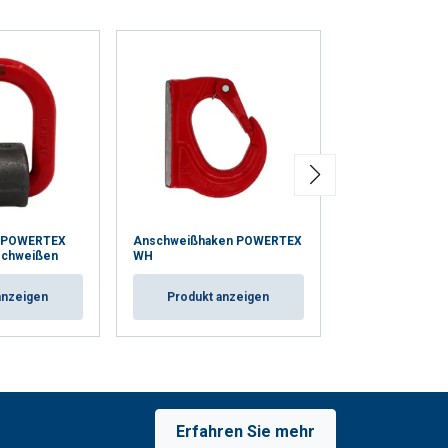
t POWERTEX
Anschweißhaken POWERTEX
Ringschraube 
schweißen
WH
LP580 - Verzink
anzeigen
Produkt anzeigen
Produkt a
Erfahren Sie mehr