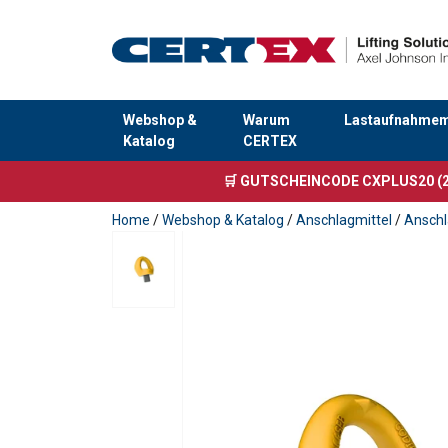
Webshop &
Warum
Lastaufnahmemi
Katalog
CERTEX
Anfragen
🛒 GUTSCHEINCODE CXPLUS20 (2
Home
/
Webshop & Katalog
/
Anschlagmittel
/
Ansch
Bedienungsanleitung
Technical data_SS.PE.SEB.pdf
Material:
Kennzeichnung:
Temperaturbereich:
Standard: