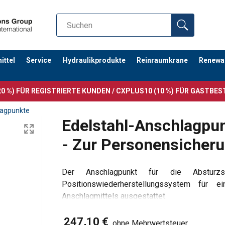
ttel
Service
Hydraulikprodukte
Reinraumkrane
Renewa
0 %) FÜR REGISTRIERTE KUNDEN / CXPLUS10 (10 %) FÜR GASTBE
lagpunkte
Edelstahl-Anschlagpu
- Zur Personensicher
Der Anschlagpunkt für die Absturzs
Positionswiederherstellungssystem für 
Anschlagmittels ausgestattet.
Merkmale
247,10 €
360° drehbar.
ohne Mehrwertsteuer