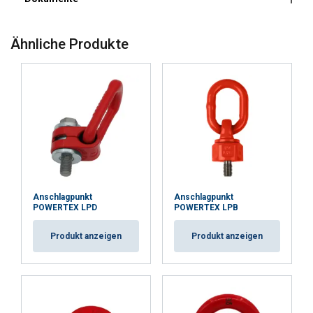
Datenverkehr zu analysieren. Wir geben
Sicherheitsbeiwert:
Informationen über Ihre Nutzung unserer
Website auch an unsere Werbe- und
Ähnliche Produkte
Analysepartner weiter, die diese möglicherweise
mit anderen Informationen kombinieren, die Sie
ihnen bereitgestellt haben oder die sie im
Rahmen Ihrer Nutzung ihrer Dienste gesammelt
haben.
Datenschutzrichtlinie
Unbedingt
Performance
Targeting
erforderlich
Anschlagpunkt
Anschlagpunkt
POWERTEX LPD
POWERTEX LPB
Funktionalität
Unklassifizierte
Produkt anzeigen
Produkt anzeigen
ALLE AKZEPTIEREN