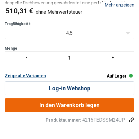
doppelte Drehbewegung gewährleistet eine perfekte Ausrichtung
Mehr anzeigen
zum Anschlagmittel. Der Ring kann unter der Last schwenken. Der
510,31 €
ohne Mehrwertsteuer
Ring ist um 180° schwenkbar und hat einen Drehbereic
Tragfähigkeit
t
4,5
Menge:
Zeige alle Varianten
Auf Lager
Log-in Webshop
In den Warenkorb legen
4215FEDSSM24UP
Produktnummer: