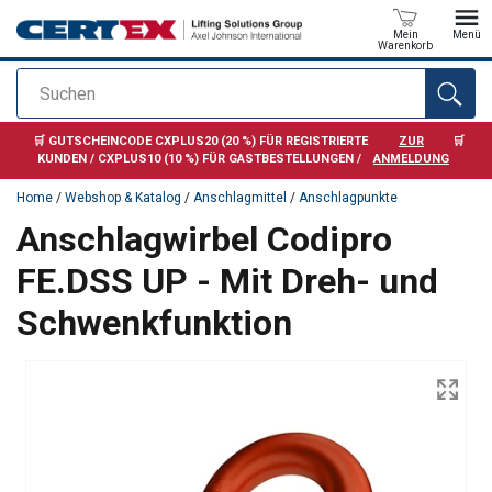
Mein
Menü
Warenkorb
Suchen
Anfragen
🛒 GUTSCHEINCODE CXPLUS20 (20 %) FÜR REGISTRIERTE
ZUR
🛒
KUNDEN / CXPLUS10 (10 %) FÜR GASTBESTELLUNGEN /
ANMELDUNG
Home
/
Webshop & Katalog
/
Anschlagmittel
/
Anschlagpunkte
Anschlagwirbel Codipro
FE.DSS UP - Mit Dreh- und
Schwenkfunktion