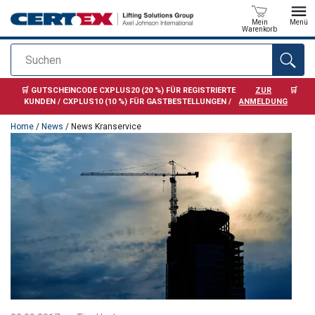
Mein
Menü
Warenkorb
Suchen
Anfragen
🛒 GUTSCHEINCODE CXPLUS20 (20 %) FÜR REGISTRIERTE
ZUR
🛒
KUNDEN / CXPLUS10 (10 %) FÜR GASTBESTELLUNGEN /
ANMELDUNG
Home
/
News
/ News Kranservice