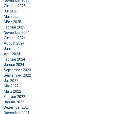
November 2025
Oktober 2025
Juli 2025
Mai 2025
GERMAN
März 2025
Diese Webseite verwendet
Februar 2025
ENGLISH TRANSLATION
November 2024
Cookies.
Oktober 2024
Wir verwenden Cookies, um Inhalte und
August 2024
Juni 2024
Anzeigen zu personalisieren und unseren
April 2024
Datenverkehr zu analysieren. Wir geben
Februar 2024
Informationen über Ihre Nutzung unserer
Januar 2024
Website auch an unsere Werbe- und
September 2023
Analysepartner weiter, die diese möglicherweise
September 2022
mit anderen Informationen kombinieren, die Sie
Juli 2022
ihnen bereitgestellt haben oder die sie im
Mai 2022
März 2022
Rahmen Ihrer Nutzung ihrer Dienste gesammelt
Februar 2022
haben.
Datenschutzrichtlinie
Januar 2022
Dezember 2021
Unbedingt
Performance
Targeting
November 2021