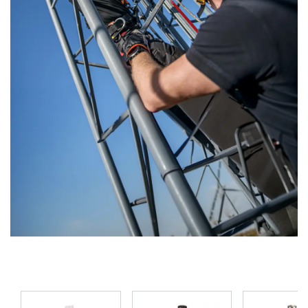
Datenverkehr zu analysieren. Wir geben
Informationen über Ihre Nutzung unserer
Website auch an unsere Werbe- und
Analysepartner weiter, die diese möglicherweise
mit anderen Informationen kombinieren, die Sie
ihnen bereitgestellt haben oder die sie im
Rahmen Ihrer Nutzung ihrer Dienste gesammelt
haben.
Datenschutzrichtlinie
Unbedingt
Performance
Targeting
erforderlich
Funktionalität
Unklassifizierte
ALLE AKZEPTIEREN