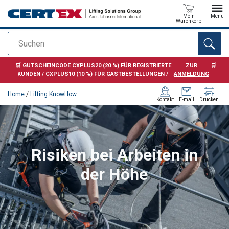
Mein
Menü
Warenkorb
Suchen
Anfragen
🛒 GUTSCHEINCODE CXPLUS20 (20 %) FÜR REGISTRIERTE
ZUR
🛒
KUNDEN / CXPLUS10 (10 %) FÜR GASTBESTELLUNGEN /
ANMELDUNG
Home
/
Lifting KnowHow
Kontakt
E-mail
Drucken
Risiken bei Arbeiten in
der Höhe