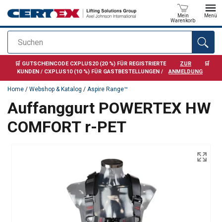
Mein
Menü
Warenkorb
Suchen
Anfragen
🛒 GUTSCHEINCODE CXPLUS20 (20 %) FÜR REGISTRIERTE
ZUR
🛒
KUNDEN / CXPLUS10 (10 %) FÜR GASTBESTELLUNGEN /
ANMELDUNG
Home
/
Webshop & Katalog
/
Aspire Range™
Auffanggurt POWERTEX HW
COMFORT r-PET