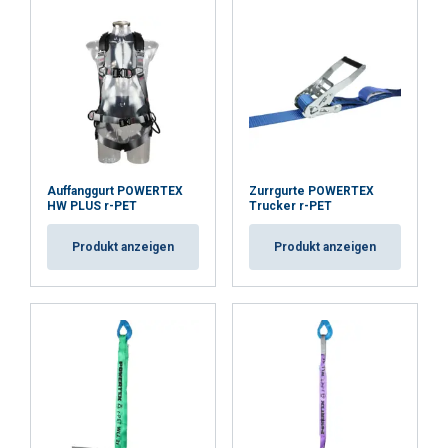
Standard:
Unbedingt
Performance
Targeting
erforderlich
Funktionalität
Unklassifizierte
Auffanggurt POWERTEX
Zurrgurte POWERTEX
HW PLUS r-PET
Trucker r-PET
ALLE AKZEPTIEREN
Produkt anzeigen
Produkt anzeigen
ALLE ABLEHNEN
DETAILS ANZEIGEN