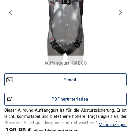
Auffanggurt HW ECO
E-mail
PDF herunterladen
Dieser Allround-Auffanggurt ist für die Absturzsicherung. Er ist
leicht, komfortabel und bietet eine höhere Tragfähigkeit als der
Standard. Er ist gut designed und mit weichen Schulterpolstern
Mehr anzeigen
ausgestattet. Der Auffanggurt ist sehr schnell und einfach
198,98 €