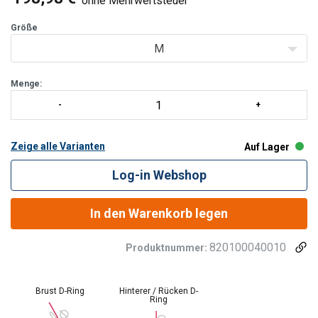
ohne Mehrwertsteuer
anzulegen und verfügt über hochwertige Kli
Größe
M
Menge:
Zeige alle Varianten
Auf Lager
Log-in Webshop
In den Warenkorb legen
820100040010
Produktnummer:
Brust D-Ring
Hinterer / Rücken D-
Ring