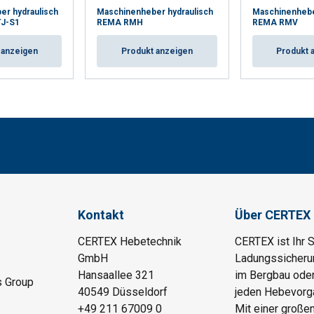
er hydraulisch
Maschinenheber hydraulisch
Maschinenhebe
J-S1
REMA RMH
REMA RMV
 anzeigen
Produkt anzeigen
Produkt 
Kontakt
Über CERTEX
CERTEX Hebetechnik
CERTEX ist Ihr 
GmbH
Ladungssicherung
Hansaallee 321
im Bergbau oder
s Group
40549 Düsseldorf
jeden Hebevorga
+49 211 67009 0
Mit einer große