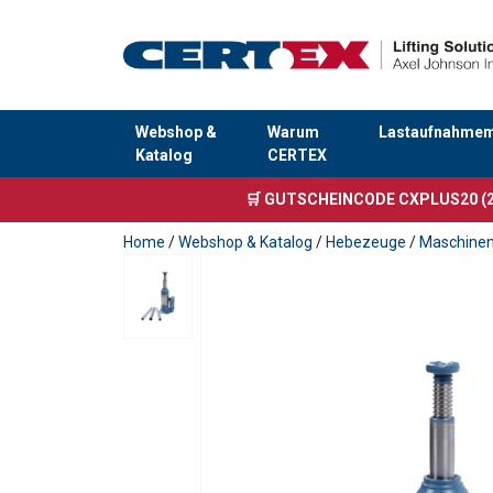
Webshop &
Warum
Lastaufnahmemi
Katalog
CERTEX
Anfragen
🛒 GUTSCHEINCODE CXPLUS20 (2
Home
/
Webshop & Katalog
/
Hebezeuge
/
Maschinen