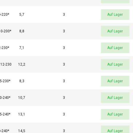
er, die diese möglicherweise mit anderen Informationen kombinie
n oder die sie im Rahmen Ihrer Nutzung ihrer Dienste gesammelt 
e
-220*
5,7
3
Auf Lager
Performance
Targeting
Funktionalität
0-200*
8,8
3
Auf Lager
-230*
7,1
3
Auf Lager
12-230
12,2
3
Auf Lager
GEN
ALLE ABLEHNEN
ALLE
5-230*
8,3
3
Auf Lager
0-240*
10,7
3
Auf Lager
5-240*
13,1
3
Auf Lager
-240*
14,5
3
Auf Lager