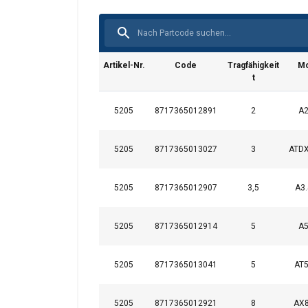
Bedienungsanleitung
Artikel-Nr.
Code
Tragfähigkeit
Mo
t
Catalogus_duits_neutraal_PRINT 223.pdf
5205
8717365012891
2
A2
Kennzeichnung:
5205
8717365013027
3
ATDX
Standard:
Warnhinweis:
5205
8717365012907
3,5
A3.
5205
8717365012914
5
A5
Diese Webseit
5205
8717365013041
5
AT5
Wir verwenden Cooki
analysieren. Wir ge
5205
8717365012921
8
AX8