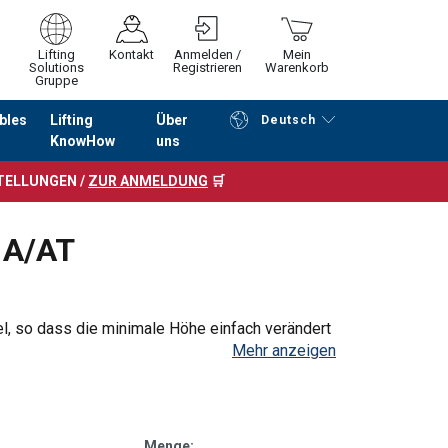
Lifting
Kontakt
Anmelden /
Mein
Solutions
Registrieren
Warenkorb
Gruppe
bles
Lifting
Über
Deutsch
KnowHow
uns
Fortfahren
Zur Kasse
STELLUNGEN /
ZUR ANMELDUNG
🛒
 A/AT
el, so dass die minimale Höhe einfach verändert
Mehr anzeigen
ößere Hubhöhe
aben die Modelle einen Tragbügel
Menge: