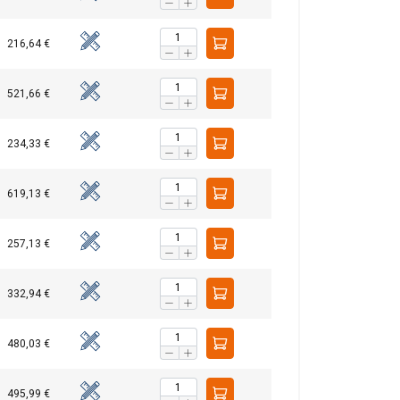
ren, die Sie ihnen
haben.
216,64 €
Unklassifizierte
521,66 €
234,33 €
619,13 €
 AKZEPTIEREN
257,13 €
332,94 €
480,03 €
495,99 €