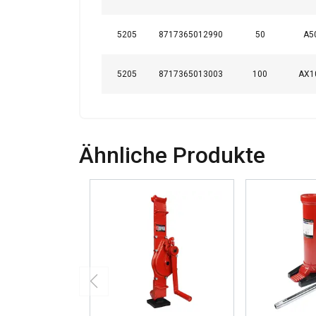
5205
8717365012990
50
A5
5205
8717365013003
100
AX1
Ähnliche Produkte