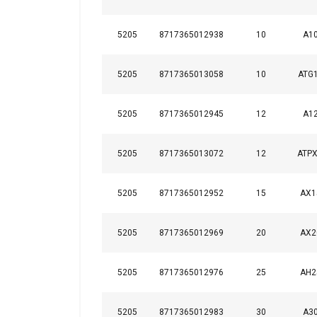
Analysepartner weit
bereitgestellt habe
Datenschutzrichtlini
5205
8717365012938
10
A10
Unbedingt
5205
8717365013058
10
ATG1
erforderlich
5205
8717365012945
12
A12
5205
8717365013072
12
ATPX
DETAILS ANZEI
5205
8717365012952
15
AX1
5205
8717365012969
20
AX2
5205
8717365012976
25
AH2
5205
8717365012983
30
A30