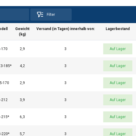
Filter
dell
Gewicht
Versand (in Tagen) innerhalb von:
Lagerbestand
(kg)
-170
2,9
3
Auf Lager
3-185*
4,2
3
Auf Lager
5-170
2,9
3
Auf Lager
-212
3,9
3
Auf Lager
e verwendet Cookies.
-215*
6,3
3
Auf Lager
es, um Inhalte und Anzeigen zu personalisieren und unseren Da
ben Informationen über Ihre Nutzung unserer Website auch an u
-220*
5,7
3
Auf Lager