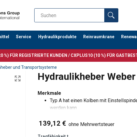
ttel
Service
Hydraulikprodukte
Reinraumkrane
Renewa
0 %) FÜR REGISTRIERTE KUNDEN / CXPLUS10 (10 %) FÜR GASTBE
heber und Transportsysteme
Hydraulikheber Weber
Merkmale
Typ A hat einen Kolben mit Einstellspind
werden kann
Typ AT besitzt zwei Kolben für eine gr
139,12 €
Überlastsicherung durch Überdruckventil
ohne Mehrwertsteuer
Für die Typen über 10kg Eigengewicht h
Tragfähigkeit
t