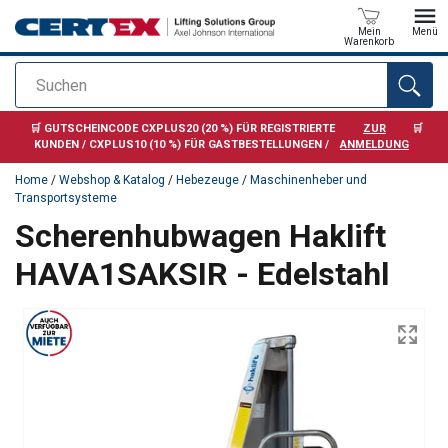
Mein
Menü
Warenkorb
Suchen
Anfragen
🛒 GUTSCHEINCODE CXPLUS20 (20 %) FÜR REGISTRIERTE
ZUR
🛒
KUNDEN / CXPLUS10 (10 %) FÜR GASTBESTELLUNGEN /
ANMELDUNG
Home
/
Webshop & Katalog
/
Hebezeuge
/
Maschinenheber und
Transportsysteme
Scherenhubwagen Haklift
HAVA1SAKSIR - Edelstahl