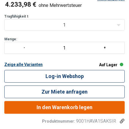
von 210°.
4.233,98 €
ohne Mehrwertsteuer
Tragfähigkeit
t
1
Menge:
Zeige alle Varianten
Auf Lager
Log-in Webshop
Zur Miete anfragen
In den Warenkorb legen
9001HAVA1SAKSIR
Produktnummer: