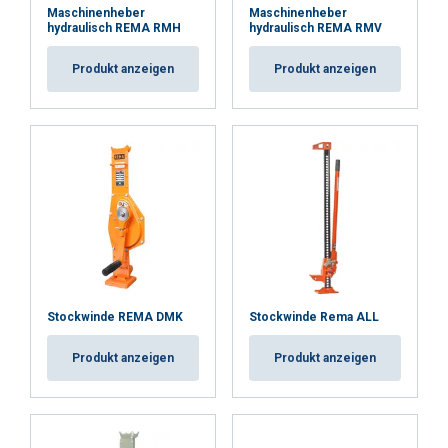
Funktionalität
Unklassifizierte
Maschinenheber
Maschinenheber
hydraulisch REMA RMH
hydraulisch REMA RMV
Produkt anzeigen
Produkt anzeigen
ALLE AKZEPTIEREN
ALLE ABLEHNEN
DETAILS ANZEIGEN
Stockwinde REMA DMK
Stockwinde Rema ALL
Produkt anzeigen
Produkt anzeigen