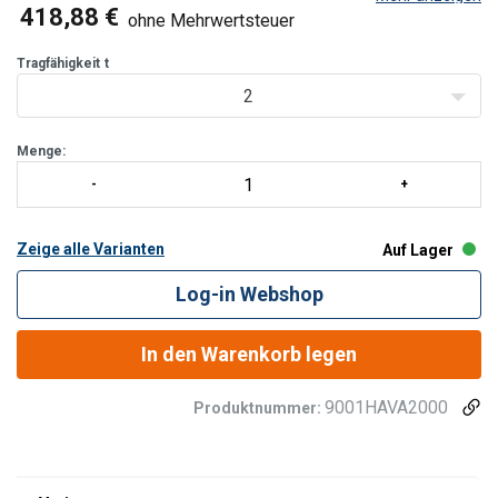
die wartungsfreie Hydraulikeinheit sorgt für einen sorgenfreien
418,88 €
ohne Mehrwertsteuer
Einsatz. Hilfsräder vor den Drehgestellen erleichtern das Unte
Tragfähigkeit
t
2
Menge:
Zeige alle Varianten
Auf Lager
Log-in Webshop
In den Warenkorb legen
9001HAVA2000
Produktnummer: