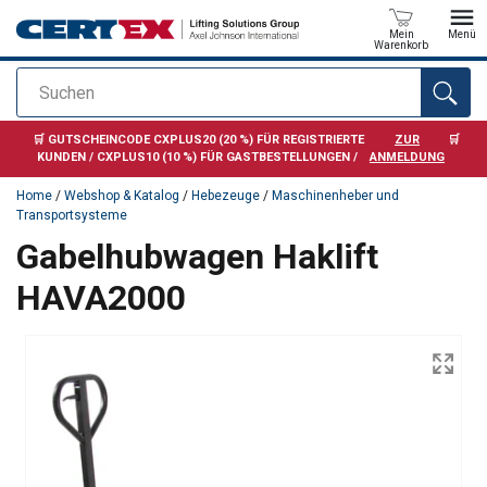
Mein
Menü
Warenkorb
Suchen
Anfragen
🛒 GUTSCHEINCODE CXPLUS20 (20 %) FÜR REGISTRIERTE
ZUR
🛒
KUNDEN / CXPLUS10 (10 %) FÜR GASTBESTELLUNGEN /
ANMELDUNG
Home
/
Webshop & Katalog
/
Hebezeuge
/
Maschinenheber und
Transportsysteme
Gabelhubwagen Haklift
HAVA2000