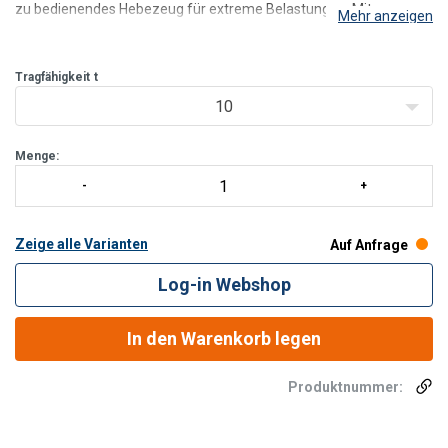
zu bedienendes Hebezeug für extreme Belastungen. Mit
Mehr anzeigen
Hakenaufhängung oder für den Einsatz mit Fahrwerk,
Aluminiumgußgehäuse, elektromagnetischer Bremse und
Kettenspeicher aus Segeltuch. Mi
Tragfähigkeit
t
10
Menge:
Zeige alle Varianten
Auf Anfrage
Log-in Webshop
In den Warenkorb legen
Produktnummer: