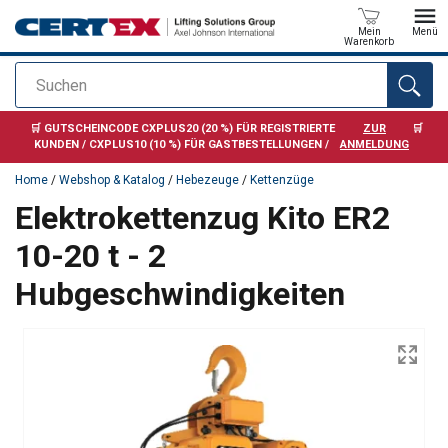
Mein
Menü
Warenkorb
Suchen
Anfragen
🛒 GUTSCHEINCODE CXPLUS20 (20 %) FÜR REGISTRIERTE
ZUR
🛒
KUNDEN / CXPLUS10 (10 %) FÜR GASTBESTELLUNGEN /
ANMELDUNG
Home
/
Webshop & Katalog
/
Hebezeuge
/
Kettenzüge
Elektrokettenzug Kito ER2
10-20 t - 2
Hubgeschwindigkeiten