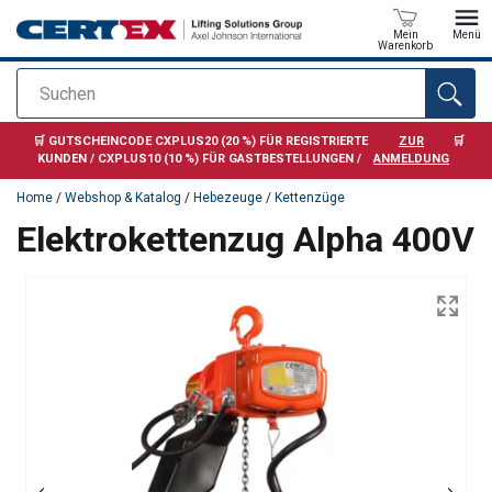
Mein
Menü
Warenkorb
Suchen
Anfragen
🛒 GUTSCHEINCODE CXPLUS20 (20 %) FÜR REGISTRIERTE
ZUR
🛒
KUNDEN / CXPLUS10 (10 %) FÜR GASTBESTELLUNGEN /
ANMELDUNG
Home
/
Webshop & Katalog
/
Hebezeuge
/
Kettenzüge
Elektrokettenzug Alpha 400V