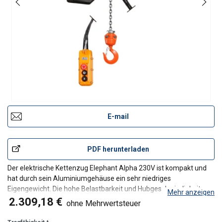
E-mail
PDF herunterladen
Der elektrische Kettenzug Elephant Alpha 230V ist kompakt und
hat durch sein Aluminiumgehäuse ein sehr niedriges
Eigengewicht. Die hohe Belastbarkeit und Hubgeschwindigkeit
Mehr anzeigen
sorgen für eine problemlose Funktion und eine lange Lebensdauer.
2.309,18 €
ohne Mehrwertsteuer
Merkmale
Rutschkupplung gegen Überlastung