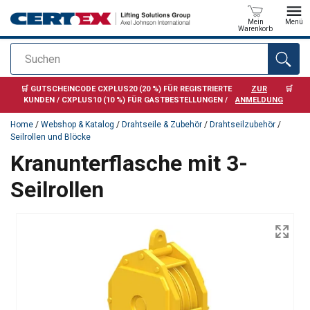
Mein
Menü
Warenkorb
Suchen
Anfragen
🛒 GUTSCHEINCODE CXPLUS20 (20 %) FÜR REGISTRIERTE
ZUR
🛒
KUNDEN / CXPLUS10 (10 %) FÜR GASTBESTELLUNGEN /
ANMELDUNG
Home
/
Webshop & Katalog
/
Drahtseile & Zubehör
/
Drahtseilzubehör
/
Seilrollen und Blöcke
Kranunterflasche mit 3-
Seilrollen