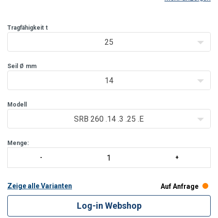
denen der häufige Wechsel der Unterflasche oder große
Hubhöhen eine untergeordnete Rolle spielen. Ausgerüstet
Tragfähigkeit
t
25
Seil Ø
mm
14
Modell
SRB 260 .14 .3 .25 .E
Menge:
Zeige alle Varianten
Auf Anfrage
Log-in Webshop