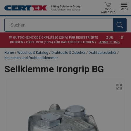
Mein
Menü
Warenkorb
Suchen
Anfragen
🛒 GUTSCHEINCODE CXPLUS20 (20 %) FÜR REGISTRIERTE
ZUR
🛒
KUNDEN / CXPLUS10 (10 %) FÜR GASTBESTELLUNGEN /
ANMELDUNG
Home
/
Webshop & Katalog
/
Drahtseile & Zubehör
/
Drahtseilzubehör
/
Kauschen und Drahtseilklemmen
Seilklemme Irongrip BG