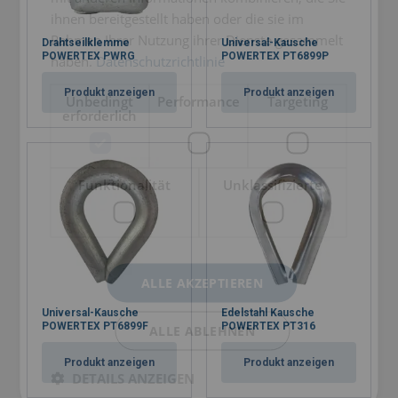
ihnen bereitgestellt haben oder die sie im
Rahmen Ihrer Nutzung ihrer Dienste gesammelt
Drahtseilklemme
Universal-Kausche
POWERTEX PWRG
POWERTEX PT6899P
haben.
Datenschutzrichtlinie
Produkt anzeigen
Produkt anzeigen
Unbedingt
Performance
Targeting
erforderlich
Funktionalität
Unklassifizierte
ALLE AKZEPTIEREN
Universal-Kausche
Edelstahl Kausche
POWERTEX PT6899F
POWERTEX PT316
ALLE ABLEHNEN
Produkt anzeigen
Produkt anzeigen
DETAILS ANZEIGEN