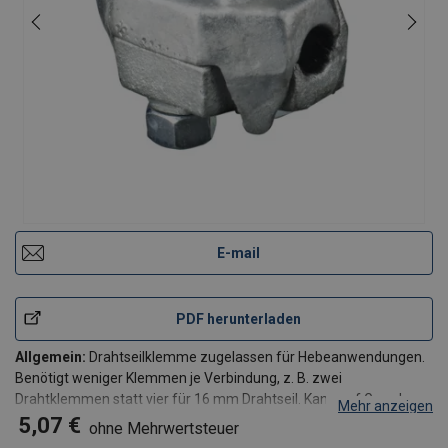
E-mail
PDF herunterladen
Allgemein:
Drahtseilklemme zugelassen für Hebeanwendungen.
Benötigt weniger Klemmen je Verbindung, z. B. zwei
Drahtklemmen statt vier für 16 mm Drahtseil. Kann auf Grund
Mehr anzeigen
symmetrischen Aufbaus nicht falsch angebracht werden.
5,07 €
ohne Mehrwertsteuer