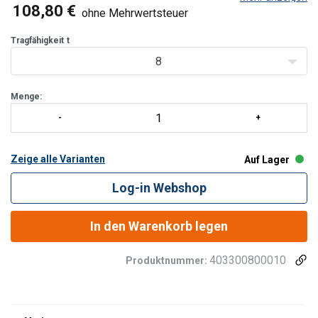
Kettenauflagefläche für ein optimales Zusammenspiel von Kette
108,80 €
ohne Mehrwertsteuer
und Haken.
Tragfähigkeit
t
8
Menge:
Zeige alle Varianten
Auf Lager
Log-in Webshop
In den Warenkorb legen
403300800010
Produktnummer: