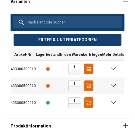
FILTER & UNTERKATEGORIEN
Material:
Artikel-Nr.
Lagerbestand
In den Warenkorb legen
Mehr Details
Kennzeichnung:
403300300010
Temperaturbereich:
Oberfläche:
403300500010
Standard:
Warnhinweis:
403300800010
Sicherheitsbeiwert:
Güteklasse: