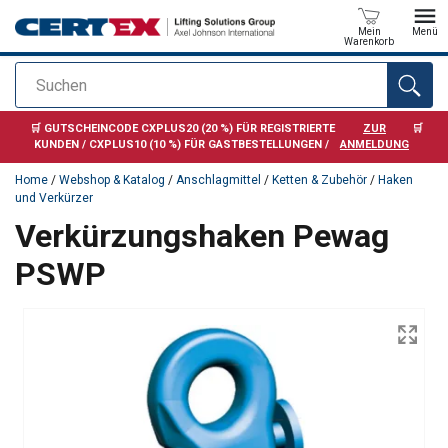
Mein
Menü
Warenkorb
Suchen
Anfragen
🛒 GUTSCHEINCODE CXPLUS20 (20 %) FÜR REGISTRIERTE
ZUR
🛒
KUNDEN / CXPLUS10 (10 %) FÜR GASTBESTELLUNGEN /
ANMELDUNG
Home
/
Webshop & Katalog
/
Anschlagmittel
/
Ketten & Zubehör
/
Haken
und Verkürzer
Verkürzungshaken Pewag
PSWP