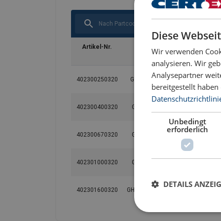
Diese Webseit
Artikel-Nr.
Code
Tragfähigkeit
Nu
Wir verwenden Cooki
t
analysieren. Wir ge
Analysepartner weit
402300250320
GH/S-7/8
2,5
bereitgestellt habe
Datenschutzrichtlini
402300400320
GH/S-10
4
Unbedingt
erforderlich
402300670320
GH/S-13
6,7
402301000320
GH/S-16
10
DETAILS ANZEI
402301600320
GH/S-19/20
16