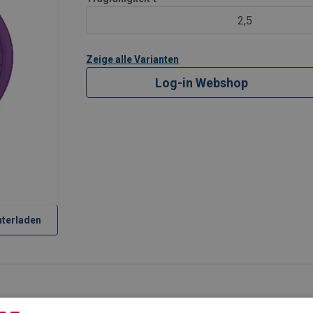
2,5
Zeige alle Varianten
Log-in Webshop
terladen