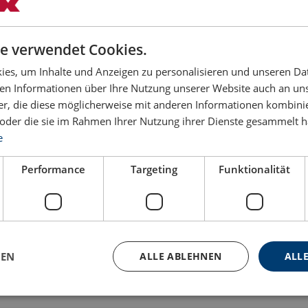
Filter
e verwendet Cookies.
tzlänge
Für Kette Ø (mm)
Gewicht
Lagerbestand
Preis
Blau
es, um Inhalte und Anzeigen zu personalisieren und unseren Da
mm
(kg)
ben Informationen über Ihre Nutzung unserer Website auch an u
er, die diese möglicherweise mit anderen Informationen kombinie
131
7-8
0,94
Auf Lager
43,43 €
n oder die sie im Rahmen Ihrer Nutzung ihrer Dienste gesammelt 
e
158
10
1,62
Auf Anfrage
59,10 €
Performance
Targeting
Funktionalität
190
13
3,24
Auf Anfrage
115,41 €
224
16
5,65
Auf Anfrage
261,12 €
GEN
ALLE ABLEHNEN
ALLE
260
19
9,5
Auf Anfrage
644,89 €