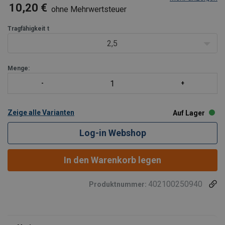
von 2,5t. - 10t.
10,20 €
ohne Mehrwertsteuer
Vorteile der Güteklasse10-Reihe:
25% höhere Kapazität im Vergleich zu herkömmlichen
Tragfähigkeit
t
Grade 8 Komponenten
2,5
Alle POWERTEX G10-Komponen
Menge:
Zeige alle Varianten
Auf Lager
Log-in Webshop
In den Warenkorb legen
402100250940
Produktnummer: