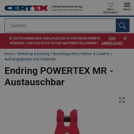
Mein
Menü
Warenkorb
Suchen
Anfragen
🛒 GUTSCHEINCODE CXPLUS20 (20 %) FÜR REGISTRIERTE
ZUR
🛒
KUNDEN / CXPLUS10 (10 %) FÜR GASTBESTELLUNGEN /
ANMELDUNG
Home
/
Webshop & Katalog
/
Anschlagmittel
/
Ketten & Zubehör
/
Aufhängeglieder und Verbinder
Endring POWERTEX MR -
Austauschbar