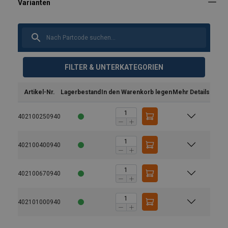
FILTER & UNTERKATEGORIEN
Artikel-Nr.
Lagerbestand
In den Warenkorb legen
Mehr Details
402100250940
25% höhere Kapazität im Vergleich zu
herkömmlichen Grade 8 Komponenten
402100400940
Alle POWERTEX G10-Komponenten sind in rot
pulverbeschichtet.
402100670940
Hauptglieder und Komponenten sind im Sortiment
enthalten, Baukastensystem
Die Komponenten erfüllen die EN 1677 Teil 1/2/3/4
402101000940
Jedes geschmiedete Bauteil wurde im Werk einer
Typprüfung unterzogen, die einer