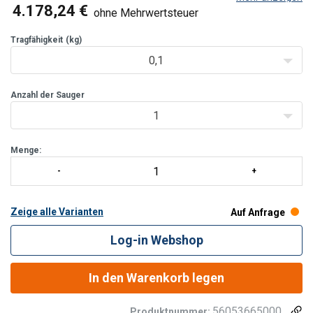
Merkmale
4.178,24 €
ohne Mehrwertsteuer
Zuverlässige Mechanik beim Vakuumheben
Einfache und schnelle Installation
Tragfähigkeit
(kg)
Einfache Bedienung und Handling durch die er
0,1
Anzahl der Sauger
1
Menge:
Zeige alle Varianten
Auf Anfrage
Log-in Webshop
In den Warenkorb legen
56053665000
Produktnummer: