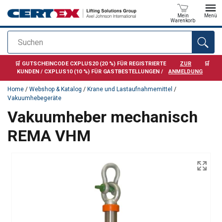
Mein
Menü
Warenkorb
Suchen
Anfragen
🛒 GUTSCHEINCODE CXPLUS20 (20 %) FÜR REGISTRIERTE
ZUR
🛒
KUNDEN / CXPLUS10 (10 %) FÜR GASTBESTELLUNGEN /
ANMELDUNG
Home
/
Webshop & Katalog
/
Krane und Lastaufnahmemittel
/
Vakuumhebegeräte
Vakuumheber mechanisch
REMA VHM