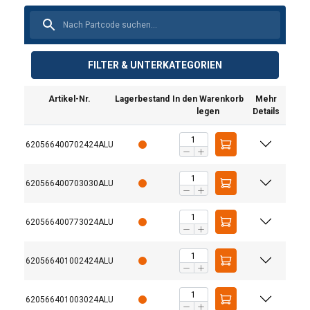
FILTER & UNTERKATEGORIEN
Artikel-Nr.
Lagerbestand
In den Warenkorb
Mehr
legen
Details
620566400702424ALU
620566400703030ALU
620566400773024ALU
620566401002424ALU
620566401003024ALU