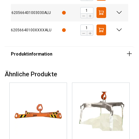
620566401003030ALU
Kennzeichnung:
Oberfläche:
62056640100XXXXALU
Hinweis:
GERMAN
Diese Webseite verwendet
ENGLISH TRANSLATION
Cookies.
Ähnliche Produkte
Wir verwenden Cookies, um Inhalte und
Anzeigen zu personalisieren und unseren
Datenverkehr zu analysieren. Wir geben
Informationen über Ihre Nutzung unserer
Website auch an unsere Werbe- und
Analysepartner weiter, die diese möglicherweise
mit anderen Informationen kombinieren, die Sie
ihnen bereitgestellt haben oder die sie im