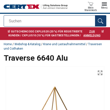
Mein
Menü
Warenkorb
Suchen
Anfragen
🛒 GUTSCHEINCODE CXPLUS20 (20 %) FÜR REGISTRIERTE
ZUR
🛒
KUNDEN / CXPLUS10 (10 %) FÜR GASTBESTELLUNGEN /
ANMELDUNG
Home
/
Webshop & Katalog
/
Krane und Lastaufnahmemittel
/
Traversen
und Coilhaken
Traverse 6640 Alu