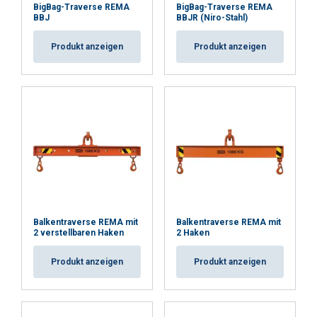
Rahmen Ihrer Nutzung ihrer Dienste gesammelt
BigBag-Traverse REMA
BigBag-Traverse REMA
haben.
Datenschutzrichtlinie
BBJ
BBJR (Niro-Stahl)
Produkt anzeigen
Produkt anzeigen
Unbedingt
Performance
Targeting
erforderlich
Funktionalität
Unklassifizierte
ALLE AKZEPTIEREN
Balkentraverse REMA mit
Balkentraverse REMA mit
ALLE ABLEHNEN
2 verstellbaren Haken
2 Haken
Produkt anzeigen
Produkt anzeigen
DETAILS ANZEIGEN