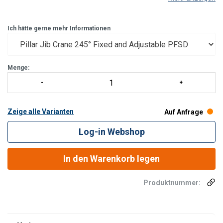
Sekundärarm: Teildrehung um 290°
Cablofil sorgte für den Durchgang von Balken
Drehpunkt zwischen den beiden Hohlarmen für
Ich hätte gerne mehr Informationen
Abblendlicht
Für die verstellbare V
Menge:
Zeige alle Varianten
Auf Anfrage
Log-in Webshop
In den Warenkorb legen
Produktnummer: