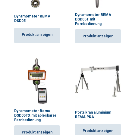
Dynamometer REMA
Funktionalität
Unklassifizierte
Dynamometer REMA
DSD05T mit
DSD05
Fernbedienung
Produkt anzeigen
Produkt anzeigen
ALLE AKZEPTIEREN
ALLE ABLEHNEN
DETAILS ANZEIGEN
Dynamometer Rema
Portalkran aluminium
DSD05TX mit ablesbarer
REMA PKA
Fernbedienung
Produkt anzeigen
Produkt anzeigen