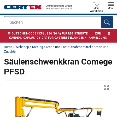
Mein
Menü
Warenkorb
Suchen
Anfragen
🛒 GUTSCHEINCODE CXPLUS20 (20 %) FÜR REGISTRIERTE
ZUR
🛒
KUNDEN / CXPLUS10 (10 %) FÜR GASTBESTELLUNGEN /
ANMELDUNG
Home
/
Webshop & Katalog
/
Krane und Lastaufnahmemittel
/
Krane und
Zubehör
Säulenschwenkkran Comege
PFSD