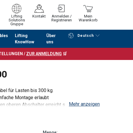
Lifting
Kontakt
Anmelden /
Mein
Solutions
Registrieren
Warenkorb
Gruppe
bles
Lifting
Über
Deutsch
KnowHow
uns
Fortfahren
Zur Kasse
STELLUNGEN /
ZUR ANMELDUNG
🛒
00
bel für Lasten bis 300 kg.
Schutzklasse
infache Montage erlaubt
Mehr anzeigen
en oberen Abschalter erreicht schaltet die
IP44
Menge: