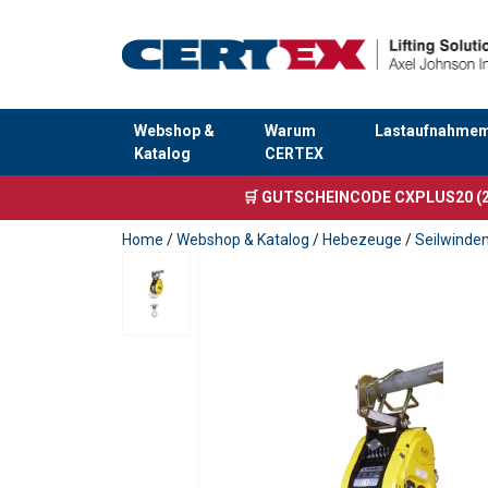
Webshop &
Warum
Lastaufnahmemi
Katalog
CERTEX
Anfragen
🛒 GUTSCHEINCODE CXPLUS20 (2
Home
/
Webshop & Katalog
/
Hebezeuge
/
Seilwinden
Code
CWS-300