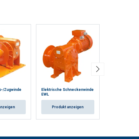
b-/Zugwinde
Elektrische Schneckenwinde
Stirnradwinde 
EWL
Freilaufsystem
anzeigen
Produkt anzeigen
Produkt a