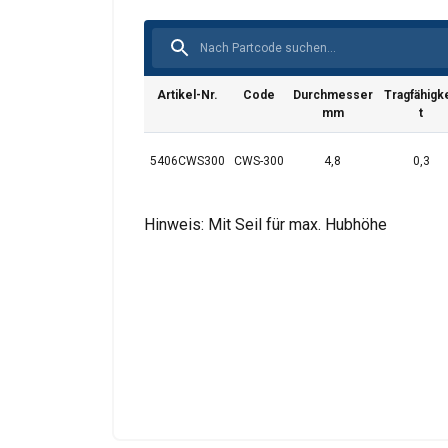
Diese Webseit
Wir verwenden Cooki
Artikel-Nr.
Code
Durchmesser
Tragfähigke
analysieren. Wir ge
mm
t
Analysepartner weit
bereitgestellt habe
5406CWS300
CWS-300
4,8
0,3
Datenschutzrichtlini
Hinweis: Mit Seil für max. Hubhöhe
Unbedingt
erforderlich
DETAILS ANZEI