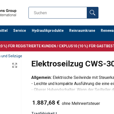
ttel
Service
Hydraulikprodukte
Reinraumkrane
Renewa
0 %) FÜR REGISTRIERTE KUNDEN / CXPLUS10 (10 %) FÜR GASTBE
 und Seilzüge
Elektroseilzug CWS-3
Allgemein:
Elektrische Seilwinde mit Steuerka
- Leichte und kompakte Ausführung die eine e
- Oberer Hubendschalter: Wenn der Seilteller d
Winde automatisch ab..
- Unterer Hubendschalter: Ein Sensor stopt d
1.887,68 €
ohne Mehrwertsteuer
Tragfähigkeit
t