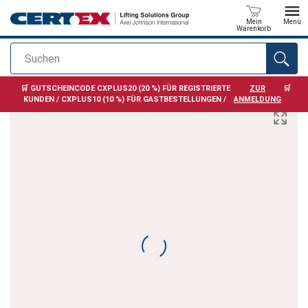
Mein
Menü
Warenkorb
Home
/
Webshop & Katalog
/
Hebezeuge
/
Hydraulikprodukte
Suchen
Reduzierstück
Anfragen
🛒 GUTSCHEINCODE CXPLUS20 (20 %) FÜR REGISTRIERTE
ZUR
🛒
KUNDEN / CXPLUS10 (10 %) FÜR GASTBESTELLUNGEN /
ANMELDUNG