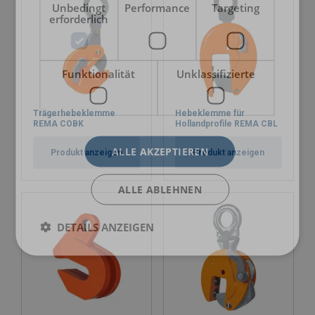
Unbedingt
Performance
Targeting
erforderlich
Funktionalität
Unklassifizierte
Trägerhebeklemme
Hebeklemme für
REMA COBK
Hollandprofile REMA CBL
ALLE AKZEPTIEREN
Produkt anzeigen
Produkt anzeigen
ALLE ABLEHNEN
DETAILS ANZEIGEN