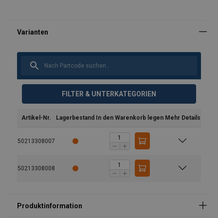
FILTER & UNTERKATEGORIEN
Artikel-Nr.
Lagerbestand
In den Warenkorb legen
Mehr Details
Bedienungsanleitung
Catalogus_duits_neutraal_PRINT 182.pdf
50213308007
50213308008
Kennzeichnung:
Standard: