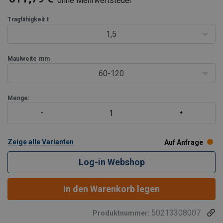
ohne Mehrwertsteuer
Exklusiv Anschlagkette
Als Set liefern wir Ihnen gerne auch die passende
Tragfähigkeit
t
Aufhängeöse und das Kettengehänge.
1,5
Optione
Maulweite
mm
60-120
Menge:
Zeige alle Varianten
Auf Anfrage
Log-in Webshop
In den Warenkorb legen
50213308007
Produktnummer: