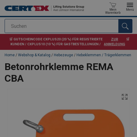
Mein
Menü
Warenkorb
Suchen
Anfragen
🛒 GUTSCHEINCODE CXPLUS20 (20 %) FÜR REGISTRIERTE
ZUR
🛒
KUNDEN / CXPLUS10 (10 %) FÜR GASTBESTELLUNGEN /
ANMELDUNG
Home
/
Webshop & Katalog
/
Hebezeuge
/
Hebeklemmen / Trägerklemmen
Betonrohrklemme REMA
CBA