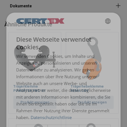
Hinweis:
Ähnliche Produkte
GERMAN
Diese Webseite verwendet
ENGLISH TRANSLATION
Cookies.
Wir verwenden Cookies, um Inhalte und
Anzeigen zu personalisieren und unseren
Datenverkehr zu analysieren. Wir geben
Informationen über Ihre Nutzung unserer
Website auch an unsere Werbe- und
Trägerklemme
Trägerhebeklemme
Analysepartner weiter, die diese möglicherweise
POWERTEX PBC-S1
REMA CBV
mit anderen Informationen kombinieren, die Sie
Produkt anzeigen
Produkt anzeigen
ihnen bereitgestellt haben oder die sie im
Rahmen Ihrer Nutzung ihrer Dienste gesammelt
haben.
Datenschutzrichtlinie