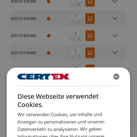
420101250480
420101500480
Material:
Kennzeichnung:
420101800480
Temperaturbereich:
Oberfläche:
420102100480
Standard:
420103000480
Sicherheitsbeiwert:
Güteklasse:
GERMAN
420104000480
Diese Webseite verwendet
ENGLISH TRANSLATION
Cookies.
420112000480
Wir verwenden Cookies, um Inhalte und
Anzeigen zu personalisieren und unseren
Datenverkehr zu analysieren. Wir geben
Informationen über Ihre Nutzung unserer