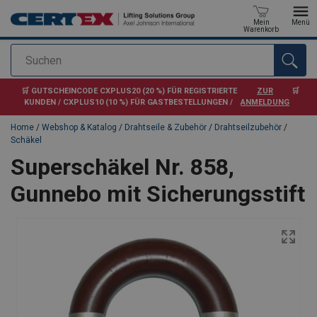
Mein
Menü
Warenkorb
Suchen
Anfragen
🛒 GUTSCHEINCODE CXPLUS20 (20 %) FÜR REGISTRIERTE
ZUR
🛒
KUNDEN / CXPLUS10 (10 %) FÜR GASTBESTELLUNGEN /
ANMELDUNG
Home
/
Webshop & Katalog
/
Drahtseile & Zubehör
/
Drahtseilzubehör
/
Schäkel
Superschäkel Nr. 858,
Gunnebo mit Sicherungsstift