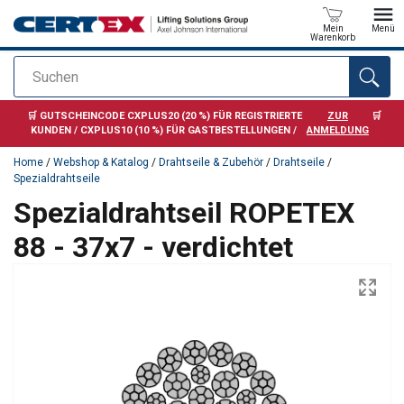
Mein
Menü
Warenkorb
Suchen
Anfragen
🛒 GUTSCHEINCODE CXPLUS20 (20 %) FÜR REGISTRIERTE
ZUR
🛒
KUNDEN / CXPLUS10 (10 %) FÜR GASTBESTELLUNGEN /
ANMELDUNG
Home
/
Webshop & Katalog
/
Drahtseile & Zubehör
/
Drahtseile
/
Spezialdrahtseile
Spezialdrahtseil ROPETEX
88 - 37x7 - verdichtet