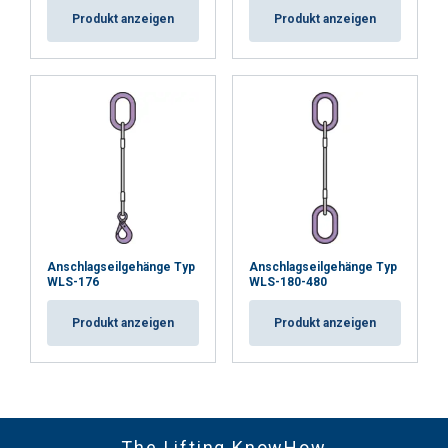
32
12
Produkt anzeigen
Produkt anzeigen
36
15
40
19
44
23
48
27
52
32
56
37
Anschlagseilgehänge Typ
Anschlagseilgehänge Typ
60
43
WLS-176
WLS-180-480
68
55
Produkt anzeigen
Produkt anzeigen
71
60
1-Strängige Anschlagseile mit Stahleinlage -
The Lifting KnowHow