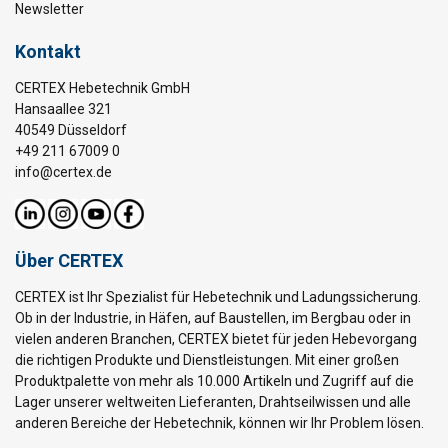
Newsletter
22
5,65
Kontakt
24
6,7
26
7,8
CERTEX Hebetechnik GmbH
Hansaallee 321
28
9
40549 Düsseldorf
+49 211 67009 0
32
11,8
info@certex.de
36
15
40
18,5
Über CERTEX
44
22,5
CERTEX ist Ihr Spezialist für Hebetechnik und Ladungssicherung.
48
26
Ob in der Industrie, in Häfen, auf Baustellen, im Bergbau oder in
vielen anderen Branchen, CERTEX bietet für jeden Hebevorgang
52
31,5
die richtigen Produkte und Dienstleistungen. Mit einer großen
Produktpalette von mehr als 10.000 Artikeln und Zugriff auf die
56
36
Lager unserer weltweiten Lieferanten, Drahtseilwissen und alle
anderen Bereiche der Hebetechnik, können wir Ihr Problem lösen.
60
42