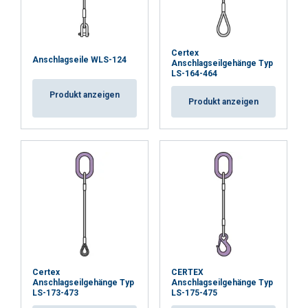
ALLE AKZEPTIEREN
8
0,75
10
1,2
Certex
ALLE ABLEHNEN
Anschlagseile WLS-124
Anschlagseilgehänge Typ
LS-164-464
12
1,7
DETAILS ANZEIGEN
Produkt anzeigen
Produkt anzeigen
14
2,3
16
3
18
3,8
20
4,7
22
5,7
24
6,8
26
8
Certex
CERTEX
Anschlagseilgehänge Typ
Anschlagseilgehänge Typ
28
9,3
LS-173-473
LS-175-475