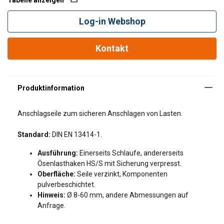
Tabelle anzeigen
Log-in Webshop
Kontakt
1-Strängige Anschlagseile mit Fasereinlage -
Nennfestigkeit 1770 N/mm²
Anschlagseile zum sicheren Anschlagen von Lasten.
Seil
Tragfähigkeit in Tonnen
Standard:
DIN EN 13414-1.
Ø
Ausführung:
Einerseits Schlaufe, andererseits
Ösenlasthaken HS/S mit Sicherung verpresst.
Oberfläche:
Seile verzinkt, Komponenten
mm
Direkt
pulverbeschichtet.
Hinweis:
Ø 8-60 mm, andere Abmessungen auf
8
0,7
Anfrage.
10
1,05