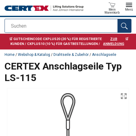
Mein
Menü
Warenkorb
Suchen
Anfragen
🛒 GUTSCHEINCODE CXPLUS20 (20 %) FÜR REGISTRIERTE
ZUR
🛒
KUNDEN / CXPLUS10 (10 %) FÜR GASTBESTELLUNGEN /
ANMELDUNG
Home
/
Webshop & Katalog
/
Drahtseile & Zubehör
/
Anschlagseile
CERTEX Anschlagseile Typ
LS-115