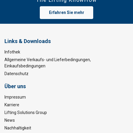
Nennfestigkeit 1770 N/mm²
Erfahren Sie mehr
Seil
Tragfähigkeit in Tonnen
Ø
Links & Downloads
mm
Direkt
Infothek
8
0,75
Allgemeine Verkaufs- und Lieferbedingungen,
Einkaufsbedingungen
10
1,15
Datenschutz
12
1,7
Über uns
14
2,25
Impressum
16
3
Karriere
Lifting Solutions Group
18
3,7
News
20
4,6
Nachhaltigkeit