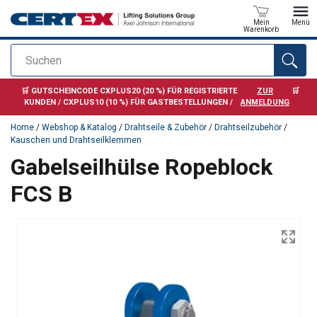
Mein
Menü
Warenkorb
Suchen
Anfragen
🛒 GUTSCHEINCODE CXPLUS20 (20 %) FÜR REGISTRIERTE
ZUR
🛒
KUNDEN / CXPLUS10 (10 %) FÜR GASTBESTELLUNGEN /
ANMELDUNG
Home
/
Webshop & Katalog
/
Drahtseile & Zubehör
/
Drahtseilzubehör
/
Kauschen und Drahtseilklemmen
Gabelseilhülse Ropeblock
FCS B