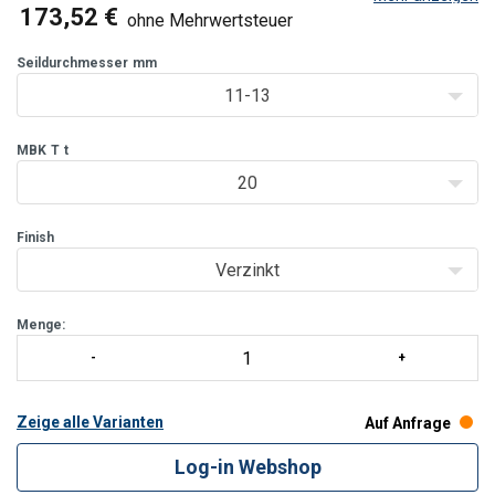
Bei Zwischengößen ist die nächst größere Abmessung zu
173,52 €
ohne Mehrwertsteuer
wählen. Geliefert mit Bolzen, Mutter und Splint.
Bitte beachten Sie die Mindestbruchkraft der verwendeten
Seildurchmesser
mm
Seile und der gewählten Gabelseilh/li>
11-13
MBK
T
t
20
Finish
Verzinkt
Menge:
Zeige alle Varianten
Auf Anfrage
Log-in Webshop