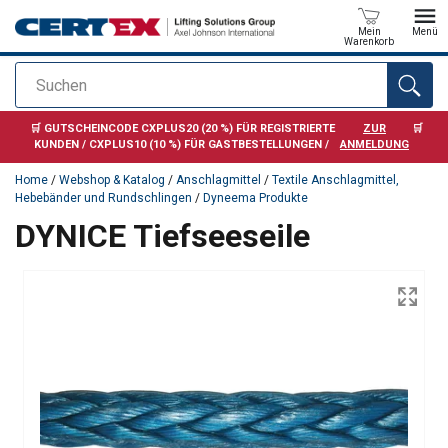
Mein
Menü
Warenkorb
Suchen
Anfragen
🛒 GUTSCHEINCODE CXPLUS20 (20 %) FÜR REGISTRIERTE
ZUR
🛒
KUNDEN / CXPLUS10 (10 %) FÜR GASTBESTELLUNGEN /
ANMELDUNG
Home
/
Webshop & Katalog
/
Anschlagmittel
/
Textile Anschlagmittel,
Hebebänder und Rundschlingen
/
Dyneema Produkte
DYNICE Tiefseeseile