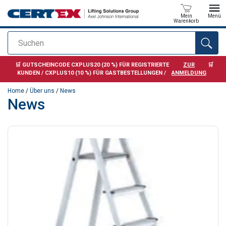
Mein
Menü
Warenkorb
Suchen
Anfragen
🛒 GUTSCHEINCODE CXPLUS20 (20 %) FÜR REGISTRIERTE
ZUR
🛒
KUNDEN / CXPLUS10 (10 %) FÜR GASTBESTELLUNGEN /
ANMELDUNG
Home
/
Über uns
/
News
News