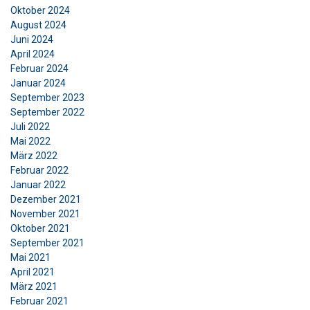
GERMAN
Oktober 2024
August 2024
Diese Webseite verwendet
ENGLISH TRANSLATION
Juni 2024
Cookies.
April 2024
Februar 2024
Wir verwenden Cookies, um Inhalte und
Januar 2024
Anzeigen zu personalisieren und unseren
September 2023
Datenverkehr zu analysieren. Wir geben
September 2022
Informationen über Ihre Nutzung unserer
Juli 2022
Website auch an unsere Werbe- und
Mai 2022
Analysepartner weiter, die diese möglicherweise
März 2022
Februar 2022
mit anderen Informationen kombinieren, die Sie
Januar 2022
ihnen bereitgestellt haben oder die sie im
Dezember 2021
Rahmen Ihrer Nutzung ihrer Dienste gesammelt
November 2021
haben.
Datenschutzrichtlinie
Oktober 2021
September 2021
Unbedingt
Performance
Targeting
Mai 2021
erforderlich
April 2021
März 2021
Februar 2021